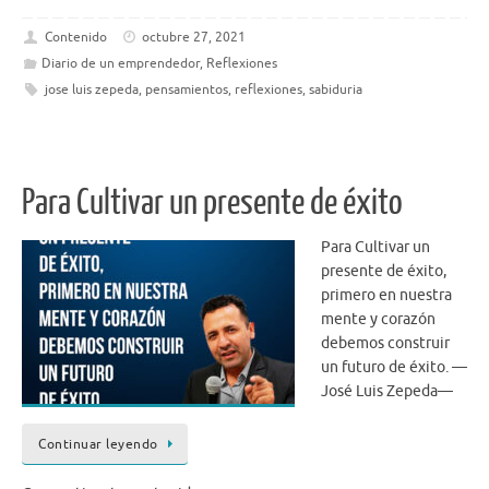
c
w
h
e
it
ar
Contenido
octubre 27, 2021
Diario de un emprendedor
,
Reflexiones
b
te
e
jose luis zepeda
,
pensamientos
,
reflexiones
,
sabiduria
o
r
o
k
Para Cultivar un presente de éxito
Para Cultivar un
presente de éxito,
primero en nuestra
mente y corazón
debemos construir
un futuro de éxito. —
José Luis Zepeda—
Continuar leyendo