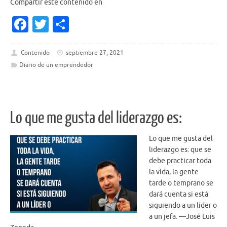
Compartir este contenido en
Fa
T
S
c
w
h
e
it
ar
Contenido
septiembre 27, 2021
Diario de un emprendedor
b
te
e
o
r
o
Lo que me gusta del liderazgo es:
k
Lo que me gusta del
liderazgo es: que se
debe practicar toda
la vida, la gente
tarde o temprano se
dará cuenta si está
siguiendo a un líder o
a un jefa. —José Luis