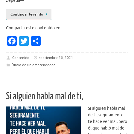
Zepeda—
Continuar leyendo
Compartir este contenido en
Fa
T
S
c
w
h
e
it
ar
Contenido
septiembre 26, 2021
Diario de un emprendedor
b
te
e
o
r
o
Si alguien habla mal de ti,
k
Si alguien habla mal
de ti, seguramente
te hace ver mal, pero
él que habló mal de