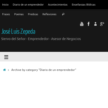
Inicio
Diario de un emprendedor
Acontecimientos
Enseñanzas Biblicas
Frases
Poemas
Predicas
Reflexiones
José Luis Zepeda
Siervo del Señor - Emprendedor - Asesor de Negocios
Archive by category "Diario de un emprendedor"