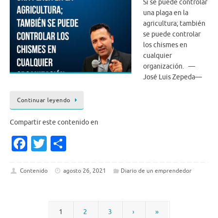
Si se puede controlar
una plaga en la
agricultura; también
se puede controlar
los chismes en
cualquier
organización. —
José Luis Zepeda—
Continuar leyendo
Compartir este contenido en
Fa
T
S
c
w
h
e
it
ar
Contenido
agosto 26, 2021
Diario de un emprendedor
b
te
e
o
r
1
2
3
›
»