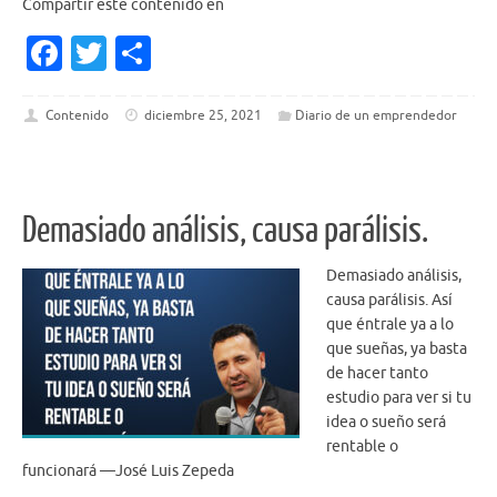
Compartir este contenido en
Fa
T
S
c
w
h
e
it
ar
Contenido
diciembre 25, 2021
Diario de un emprendedor
b
te
e
o
r
o
Demasiado análisis, causa parálisis.
k
Demasiado análisis,
causa parálisis. Así
que éntrale ya a lo
que sueñas, ya basta
de hacer tanto
estudio para ver si tu
idea o sueño será
rentable o
funcionará —José Luis Zepeda