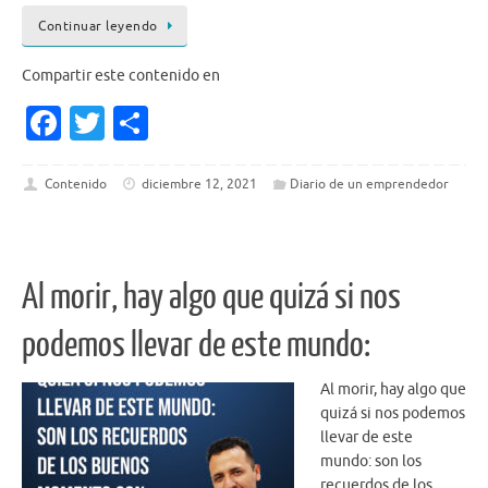
Continuar leyendo
Compartir este contenido en
Fa
T
S
c
w
h
e
it
ar
Contenido
diciembre 12, 2021
Diario de un emprendedor
b
te
e
o
r
o
Al morir, hay algo que quizá si nos
k
podemos llevar de este mundo:
Al morir, hay algo que
quizá si nos podemos
llevar de este
mundo: son los
recuerdos de los