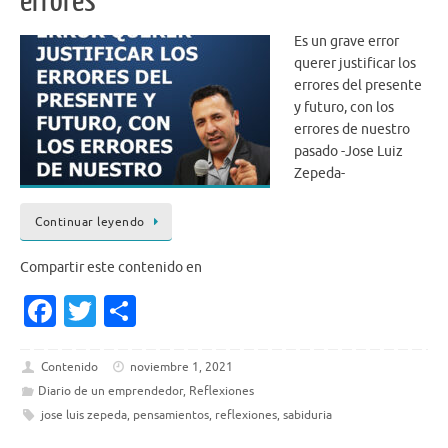
errores
Es un grave error
querer justificar los
errores del presente
y futuro, con los
errores de nuestro
pasado -Jose Luiz
Zepeda-
Continuar leyendo
Compartir este contenido en
Fa
T
S
c
w
h
e
it
ar
Contenido
noviembre 1, 2021
Diario de un emprendedor
,
Reflexiones
b
te
e
jose luis zepeda
,
pensamientos
,
reflexiones
,
sabiduria
o
r