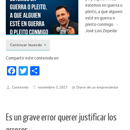
estemos en guerra o
pleito, a que alguien
esté en guerra o
pleito conmigo. -
José Luis Zepeda-
Continuar leyendo
Compartir este contenido en
Fa
T
S
c
w
h
e
it
ar
Contenido
noviembre 3, 2021
Diario de un emprendedor
b
te
e
o
r
o
Es un grave error querer justificar los
k