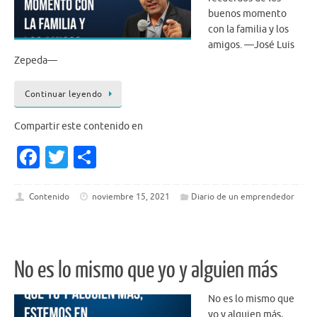
buenos momento
con la familia y los
amigos. —José Luis
Zepeda—
Continuar leyendo
Compartir este contenido en
Fa
T
S
c
w
h
e
it
ar
Contenido
noviembre 15, 2021
Diario de un emprendedor
b
te
e
o
r
o
No es lo mismo que yo y alguien más
k
No es lo mismo que
yo y alguien más,