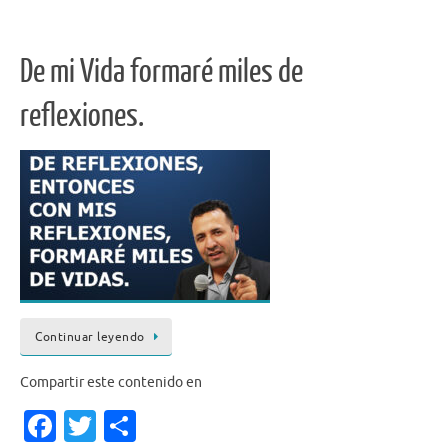
o
k
De mi Vida formaré miles de
reflexiones.
Continuar leyendo
Compartir este contenido en
Fa
T
S