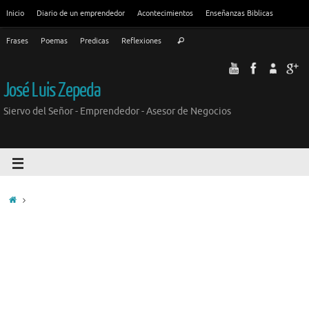
Inicio
Diario de un emprendedor
Acontecimientos
Enseñanzas Biblicas
Frases
Poemas
Predicas
Reflexiones
José Luis Zepeda
Siervo del Señor - Emprendedor - Asesor de Negocios