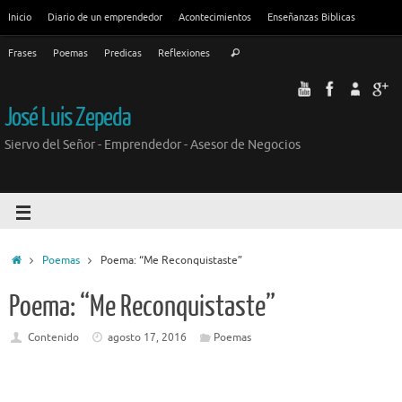
Inicio
Diario de un emprendedor
Acontecimientos
Enseñanzas Biblicas
Frases
Poemas
Predicas
Reflexiones
José Luis Zepeda
Siervo del Señor - Emprendedor - Asesor de Negocios
Poemas
Poema: “Me Reconquistaste”
Poema: “Me Reconquistaste”
Contenido
agosto 17, 2016
Poemas