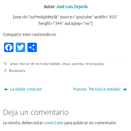
Autor:
José Luis Zepeda
[vsw id=”ocPmXphMzSk” source=”youtube” width=”425″
height=”344″ autoplay=”no”]
Compartir este contenido en
Fa
T
S
c
w
h
e
it
ar
amor
,
borrar de mí toda maldad
,
Jesus
,
poema
,
reconquista
.
Bookmark
.
b
te
e
o
r
La doble creación
Poema: “Mi Dulce Amada”
o
k
Deja un comentario
Lo siento, debes estar
conectado
para publicar un comentario.