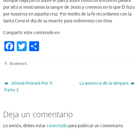
Aunque haya juicio sobre el país y sobre nosotros entonces pasará
por alto si mostramos la sangre de Jesús y creemos en lo que Él hizo
por nosotros en aquella cruz. Por medio de la fe recordamos con la
Santa Cena el día de su muerte para redimirnos con Dios.
Compartir este contenido en
Fa
T
S
c
w
h
e
it
ar
Bookmark
.
b
te
e
o
r
Jehová Peleará Por Ti
La ausencia de la lámpara
Parte 3
o
k
Deja un comentario
Lo siento, debes estar
conectado
para publicar un comentario.