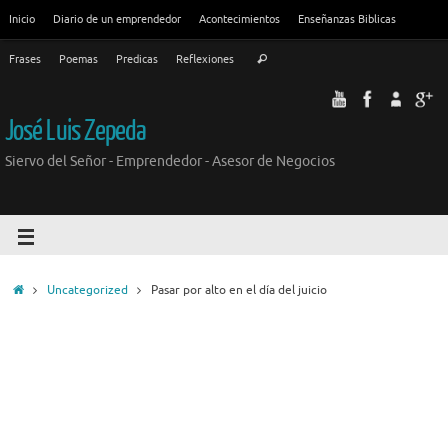
Inicio
Diario de un emprendedor
Acontecimientos
Enseñanzas Biblicas
Frases
Poemas
Predicas
Reflexiones
José Luis Zepeda
Siervo del Señor - Emprendedor - Asesor de Negocios
Uncategorized
Pasar por alto en el día del juicio