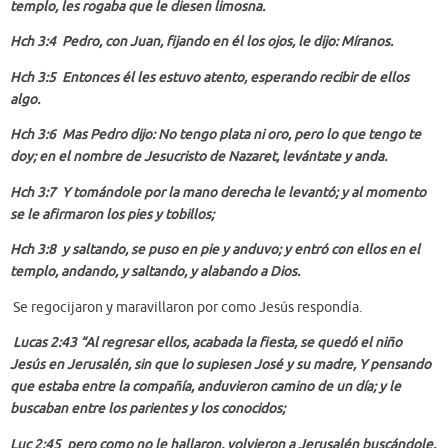
templo, les rogaba que le diesen limosna.
Hch 3:4 Pedro, con Juan, fijando en él los ojos, le dijo: Míranos.
Hch 3:5 Entonces él les estuvo atento, esperando recibir de ellos
algo.
Hch 3:6 Mas Pedro dijo: No tengo plata ni oro, pero lo que tengo te
doy; en el nombre de Jesucristo de Nazaret, levántate y anda.
Hch 3:7 Y tomándole por la mano derecha le levantó; y al momento
se le afirmaron los pies y tobillos;
Hch 3:8 y saltando, se puso en pie y anduvo; y entró con ellos en el
templo, andando, y saltando, y alabando a Dios.
Se regocijaron y maravillaron por como Jesús respondía.
Lucas 2:43 “Al regresar ellos, acabada la fiesta, se quedó el niño
Jesús en Jerusalén, sin que lo supiesen José y su madre, Y pensando
que estaba entre la compañía, anduvieron camino de un día; y le
buscaban entre los parientes y los conocidos;
Luc 2:45 pero como no le hallaron, volvieron a Jerusalén buscándole.