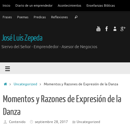
Inicio
Diario de un emprendedor
Acontecimientos
Enseñanzas Biblicas
Frases
Poemas
Predicas
Reflexiones
José Luis Zepeda
Siervo del Señor - Emprendedor - Asesor de Negocios
Uncategorized
Momentos y Razones de Expresión de la Danza
Momentos y Razones de Expresión de la
Danza
Contenido
septiembre 28, 2017
Uncategorized