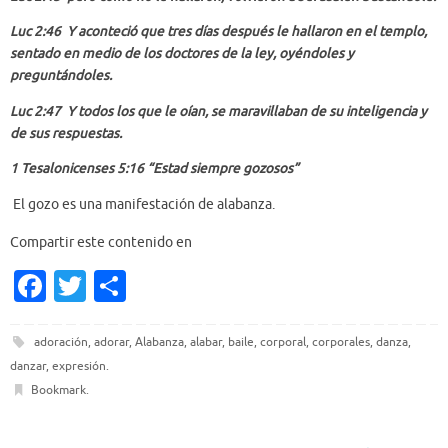
Luc 2:46 Y aconteció que tres días después le hallaron en el templo,
sentado en medio de los doctores de la ley, oyéndoles y
preguntándoles.
Luc 2:47 Y todos los que le oían, se maravillaban de su inteligencia y
de sus respuestas.
1 Tesalonicenses 5:16 “
Estad siempre gozosos”
El gozo es una manifestación de alabanza.
Compartir este contenido en
Fa
T
S
c
w
h
e
it
ar
adoración
,
adorar
,
Alabanza
,
alabar
,
baile
,
corporal
,
corporales
,
danza
,
danzar
,
expresión
.
b
te
e
Bookmark
.
o
r
o