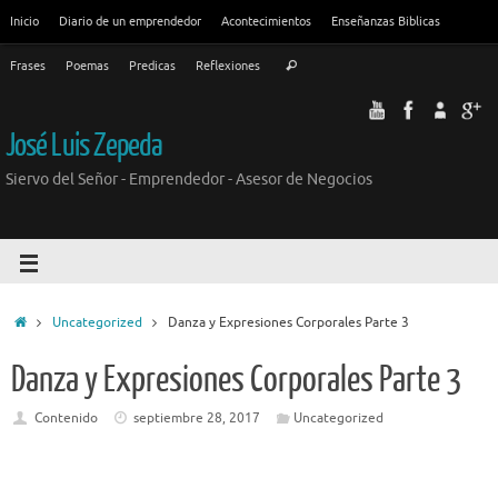
Inicio
Diario de un emprendedor
Acontecimientos
Enseñanzas Biblicas
Frases
Poemas
Predicas
Reflexiones
José Luis Zepeda
Siervo del Señor - Emprendedor - Asesor de Negocios
Uncategorized
Danza y Expresiones Corporales Parte 3
Danza y Expresiones Corporales Parte 3
Contenido
septiembre 28, 2017
Uncategorized