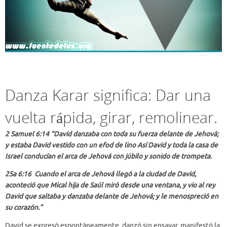
Danza Karar significa: Dar una
vuelta rápida, girar, remolinear.
2 Samuel 6:14 “David danzaba con toda su fuerza delante de Jehová;
y estaba David vestido con un efod de lino Así David y toda la casa de
Israel conducían el arca de Jehová con júbilo y sonido de trompeta.
2Sa 6:16 Cuando el arca de Jehová llegó a la ciudad de David,
aconteció que Mical hija de Saúl miró desde una ventana, y vio al rey
David que saltaba y danzaba delante de Jehová; y le menospreció en
su corazón.”
David se expresó espontáneamente, danzó sin ensayar, manifestó la