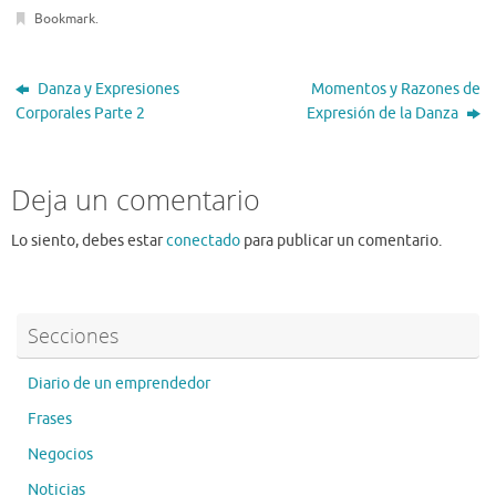
b
te
e
Bookmark
.
o
r
o
Danza y Expresiones
Momentos y Razones de
k
Corporales Parte 2
Expresión de la Danza
Deja un comentario
Lo siento, debes estar
conectado
para publicar un comentario.
Secciones
Diario de un emprendedor
Frases
Negocios
Noticias