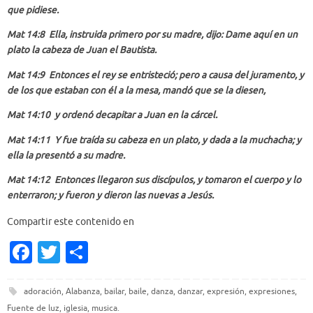
que pidiese.
Mat 14:8 Ella, instruida primero por su madre, dijo: Dame aquí en un
plato la cabeza de Juan el Bautista.
Mat 14:9 Entonces el rey se entristeció; pero a causa del juramento, y
de los que estaban con él a la mesa, mandó que se la diesen,
Mat 14:10 y ordenó decapitar a Juan en la cárcel.
Mat 14:11 Y fue traída su cabeza en un plato, y dada a la muchacha; y
ella la presentó a su madre.
Mat 14:12 Entonces llegaron sus discípulos, y tomaron el cuerpo y lo
enterraron; y fueron y dieron las nuevas a Jesús.
Compartir este contenido en
Fa
T
S
c
w
h
e
it
ar
adoración
,
Alabanza
,
bailar
,
baile
,
danza
,
danzar
,
expresión
,
expresiones
,
Fuente de luz
,
iglesia
,
musica
.