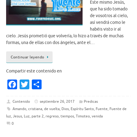
Este mismo Jesús,
que ha sido tomado
de vosotros al cielo,
así vendrá como le
habéis visto ir al
cielo. Jesús prometió que volvería, lo hizo a través de muchas
formas, una de ellas con dos ángeles, ante el…
Continuar leyendo
Compartir este contenido en
Fa
T
S
c
w
h
e
it
ar
Contenido
septiembre 26, 2017
Predicas
Amando
,
cristiana
,
de vuelta
,
Dios
,
Espíritu Santo
,
Fuente
,
Fuente de
b
te
e
luz
,
Jesus
,
Luz
,
parte 2
,
regreso
,
tiempos
,
Timoteo
,
venida
o
r
0
o