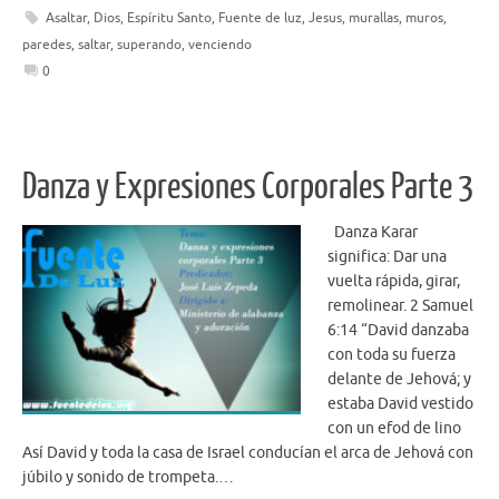
Asaltar
,
Dios
,
Espíritu Santo
,
Fuente de luz
,
Jesus
,
murallas
,
muros
,
b
te
e
paredes
,
saltar
,
superando
,
venciendo
o
r
0
o
k
Danza y Expresiones Corporales Parte 3
Danza Karar
significa: Dar una
vuelta rápida, girar,
remolinear. 2 Samuel
6:14 “David danzaba
con toda su fuerza
delante de Jehová; y
estaba David vestido
con un efod de lino
Así David y toda la casa de Israel conducían el arca de Jehová con
júbilo y sonido de trompeta.…