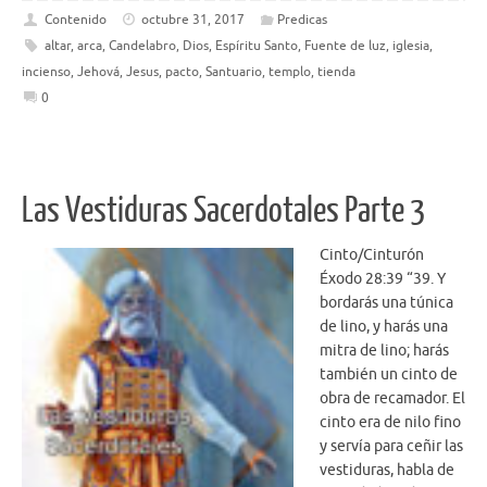
e
it
ar
Contenido
octubre 31, 2017
Predicas
altar
,
arca
,
Candelabro
,
Dios
,
Espíritu Santo
,
Fuente de luz
,
iglesia
,
b
te
e
incienso
,
Jehová
,
Jesus
,
pacto
,
Santuario
,
templo
,
tienda
o
r
0
o
k
Las Vestiduras Sacerdotales Parte 3
Cinto/Cinturón
Éxodo 28:39 “39. Y
bordarás una túnica
de lino, y harás una
mitra de lino; harás
también un cinto de
obra de recamador. El
cinto era de nilo fino
y servía para ceñir las
vestiduras, habla de