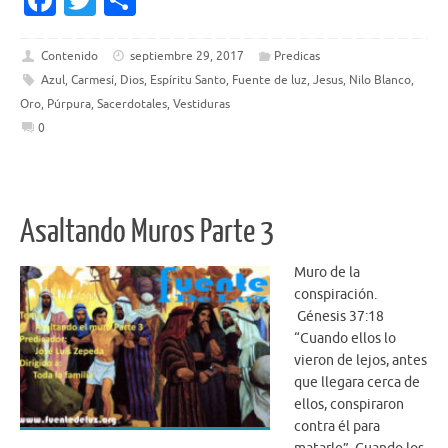
c
w
h
e
it
ar
Contenido
septiembre 29, 2017
Predicas
Azul
,
Carmesí
,
Dios
,
Espíritu Santo
,
Fuente de luz
,
Jesus
,
Nilo Blanco
,
b
te
e
Oro
,
Púrpura
,
Sacerdotales
,
Vestiduras
o
r
0
o
k
Asaltando Muros Parte 3
Muro de la
conspiración.
Génesis 37:18
“Cuando ellos lo
vieron de lejos, antes
que llegara cerca de
ellos, conspiraron
contra él para