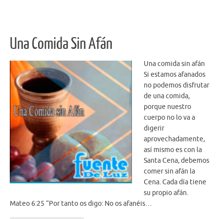
o
k
Una Comida Sin Afán
Una comida sin afán
Si estamos afanados
no podemos disfrutar
de una comida,
porque nuestro
cuerpo no lo va a
digerir
aprovechadamente,
así mismo es con la
Santa Cena, debemos
comer sin afán la
Cena. Cada día tiene
su propio afán.
Mateo 6:25 “Por tanto os digo: No os afanéis…