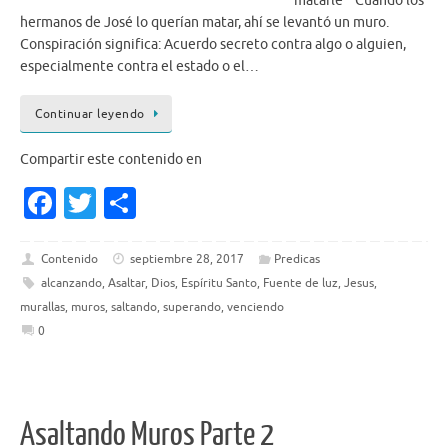
matarle” Cuando los
hermanos de José lo querían matar, ahí se levantó un muro.
Conspiración significa: Acuerdo secreto contra algo o alguien,
especialmente contra el estado o el…
Continuar leyendo
Compartir este contenido en
Fa
T
S
c
w
h
e
it
ar
Contenido
septiembre 28, 2017
Predicas
alcanzando
,
Asaltar
,
Dios
,
Espíritu Santo
,
Fuente de luz
,
Jesus
,
b
te
e
murallas
,
muros
,
saltando
,
superando
,
venciendo
o
r
0
o
k
Asaltando Muros Parte 2