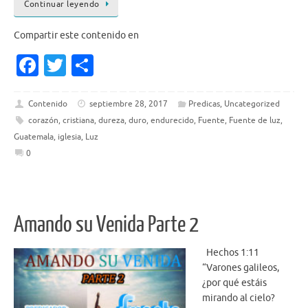
Continuar leyendo
Compartir este contenido en
Fa
T
S
c
w
h
e
it
ar
Contenido
septiembre 28, 2017
Predicas
,
Uncategorized
corazón
,
cristiana
,
dureza
,
duro
,
endurecido
,
Fuente
,
Fuente de luz
,
b
te
e
Guatemala
,
iglesia
,
Luz
o
r
0
o
k
Amando su Venida Parte 2
Hechos 1:11
“Varones galileos,
¿por qué estáis
mirando al cielo?