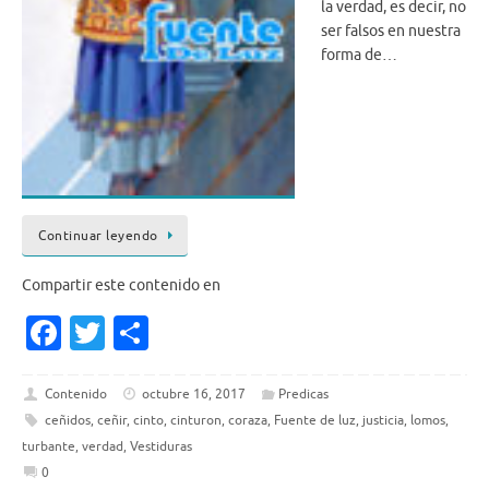
la verdad, es decir, no
ser falsos en nuestra
forma de…
Continuar leyendo
Compartir este contenido en
Fa
T
S
c
w
h
e
it
ar
Contenido
octubre 16, 2017
Predicas
ceñidos
,
ceñir
,
cinto
,
cinturon
,
coraza
,
Fuente de luz
,
justicia
,
lomos
,
b
te
e
turbante
,
verdad
,
Vestiduras
o
r
0