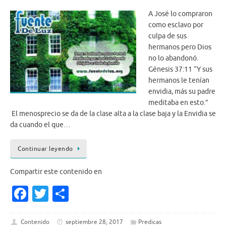
A José lo compraron
como esclavo por
culpa de sus
hermanos pero Dios
no lo abandonó.
Génesis 37:11 “Y sus
hermanos le tenían
envidia, más su padre
meditaba en esto.”
El menosprecio se da de la clase alta a la clase baja y la Envidia se
da cuando el que…
Continuar leyendo
Compartir este contenido en
Fa
T
S
c
w
h
e
it
ar
Contenido
septiembre 28, 2017
Predicas