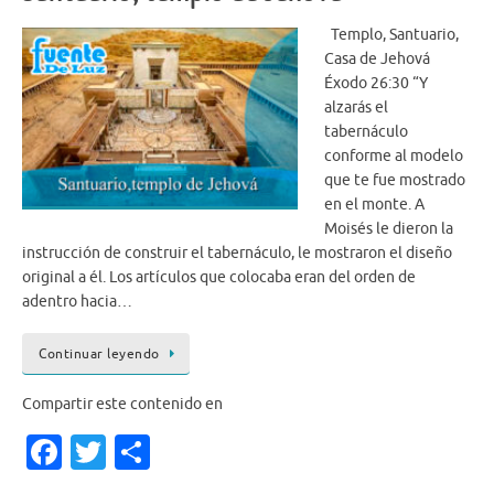
Templo, Santuario,
Casa de Jehová
Éxodo 26:30 “Y
alzarás el
tabernáculo
conforme al modelo
que te fue mostrado
en el monte. A
Moisés le dieron la
instrucción de construir el tabernáculo, le mostraron el diseño
original a él. Los artículos que colocaba eran del orden de
adentro hacia…
Continuar leyendo
Compartir este contenido en
Fa
T
S
c
w
h