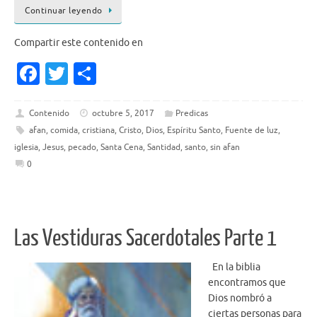
Continuar leyendo
Compartir este contenido en
Fa
T
S
c
w
h
e
it
ar
Contenido
octubre 5, 2017
Predicas
afan
,
comida
,
cristiana
,
Cristo
,
Dios
,
Espíritu Santo
,
Fuente de luz
,
b
te
e
iglesia
,
Jesus
,
pecado
,
Santa Cena
,
Santidad
,
santo
,
sin afan
o
r
0
o
k
Las Vestiduras Sacerdotales Parte 1
En la biblia
encontramos que
Dios nombró a
ciertas personas para