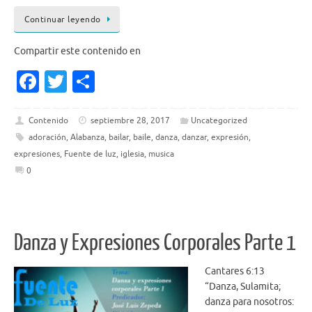
Continuar leyendo
Compartir este contenido en
Fa
T
S
c
w
h
e
it
ar
Contenido
septiembre 28, 2017
Uncategorized
adoración
,
Alabanza
,
bailar
,
baile
,
danza
,
danzar
,
expresión
,
b
te
e
expresiones
,
Fuente de luz
,
iglesia
,
musica
o
r
0
o
k
Danza y Expresiones Corporales Parte 1
Cantares 6:13
“Danza, Sulamita;
danza para nosotros: