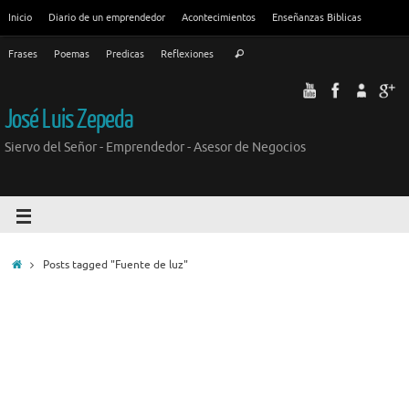
Inicio
Diario de un emprendedor
Acontecimientos
Enseñanzas Biblicas
Frases
Poemas
Predicas
Reflexiones
José Luis Zepeda
Siervo del Señor - Emprendedor - Asesor de Negocios
Posts tagged "Fuente de luz"