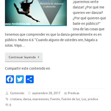
¡queremos verte
danzar! ¿Por qué me
quieren ver danzar?
¿Por qué quieren que
baile en público?”
Una de las cosas que
tenemos que comprender es que la danza generalmente es en
público. Mateo 6:6 “Cuando alguno de ustedes ore, hágalo a
solas. Vaya…
Continuar leyendo
Compartir este contenido en
Fa
T
S
c
w
h
e
it
ar
Contenido
septiembre 28, 2017
Predicas
cristiana
,
danza
,
expresiones
,
Fuente
,
Fuente de luz
,
Luz
,
predica
b
te
e
0
o
r