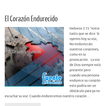
o
k
El Corazón Endurecido
Hebreos 3:15 “entre
tanto que se dice: Si
oyereis hoy su voz,
No endurezcáis
vuestros corazones,
como en la
provocación. La voz
de Dios siempre está
presente pero
cuando una persona
endurece su corazón
esto podría ser un
obstáculo para ya no
escuchar su voz. Cuando endurecemos nuestro corazón…